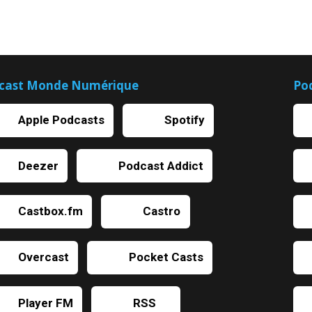
cast Monde Numérique
Po
Apple Podcasts
Spotify
Deezer
Podcast Addict
Castbox.fm
Castro
Overcast
Pocket Casts
Player FM
RSS