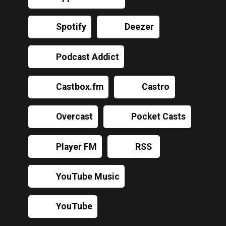
Spotify
Deezer
Podcast Addict
Castbox.fm
Castro
Overcast
Pocket Casts
Player FM
RSS
YouTube Music
YouTube