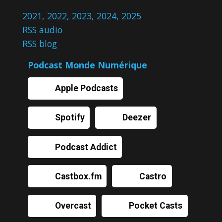
2021
,
2022
,
2023
,
2024
,
2025
RSS audio
RSS blog
Podcast Monde Numérique
Apple Podcasts
Spotify
Deezer
Podcast Addict
Castbox.fm
Castro
Overcast
Pocket Casts