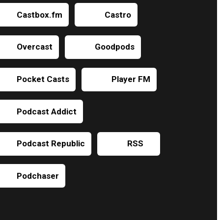
Castbox.fm
Castro
Overcast
Goodpods
Pocket Casts
Player FM
Podcast Addict
Podcast Republic
RSS
Podchaser