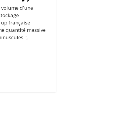
e volume d'une
 stockage
 up française
ne quantité massive
inuscules ",