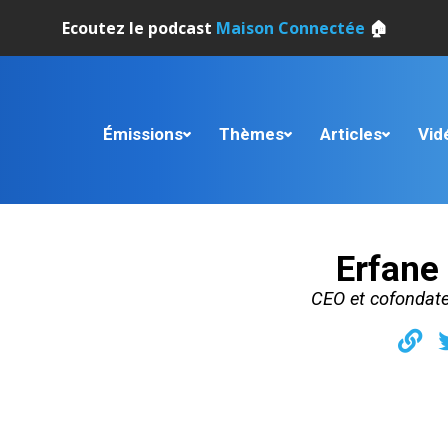
Ecoutez le podcast
Maison Connectée
🏠
Émissions
Thèmes
Articles
Vid
Erfane
CEO et cofondat