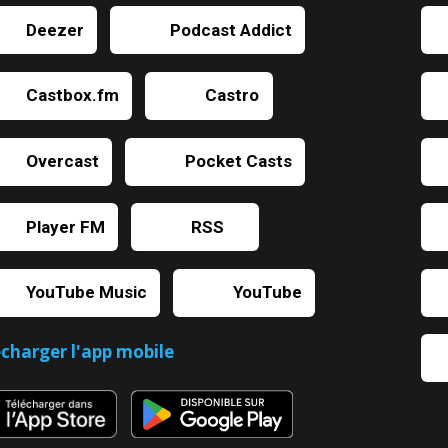
Deezer
Podcast Addict
Castbox.fm
Castro
Overcast
Pocket Casts
Player FM
RSS
YouTube Music
YouTube
écharger l'app mobile