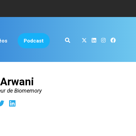
éos
Podcast
 Arwani
eur de Biomemory