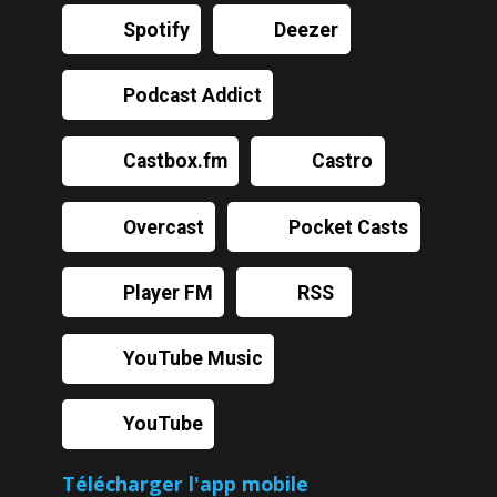
Spotify
Deezer
Podcast Addict
Castbox.fm
Castro
Overcast
Pocket Casts
Player FM
RSS
YouTube Music
YouTube
Télécharger l'app mobile