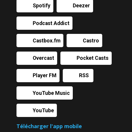
Spotify
Deezer
Podcast Addict
Castbox.fm
Castro
Overcast
Pocket Casts
Player FM
RSS
YouTube Music
YouTube
Télécharger l'app mobile