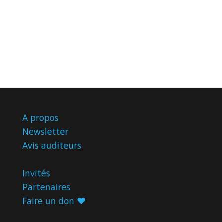
A propos
Newsletter
Avis
auditeurs
Invités
Partenaires
Faire un don ♥️