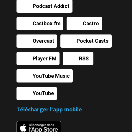
Podcast Addict
Castbox.fm
Castro
Overcast
Pocket Casts
Player FM
RSS
YouTube Music
YouTube
Télécharger l'app mobile