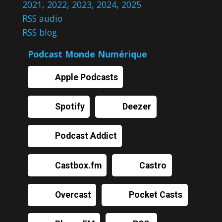
2021
,
2022
,
2023
,
2024
,
2025
RSS audio
RSS blog
Podcast Monde Numérique
Apple Podcasts
Spotify
Deezer
Podcast Addict
Castbox.fm
Castro
Overcast
Pocket Casts