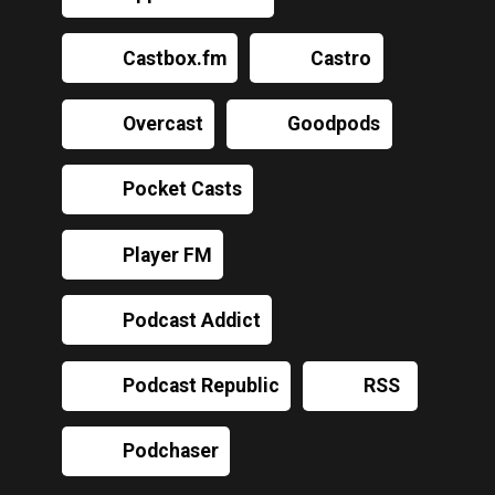
Castbox.fm
Castro
Overcast
Goodpods
Pocket Casts
Player FM
Podcast Addict
Podcast Republic
RSS
Podchaser