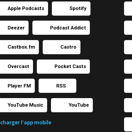
Apple Podcasts
Spotify
Deezer
Podcast Addict
Castbox.fm
Castro
Overcast
Pocket Casts
Player FM
RSS
YouTube Music
YouTube
écharger l'app mobile