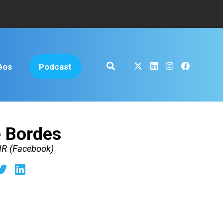
éos
Podcast
 Bordes
AIR (Facebook)