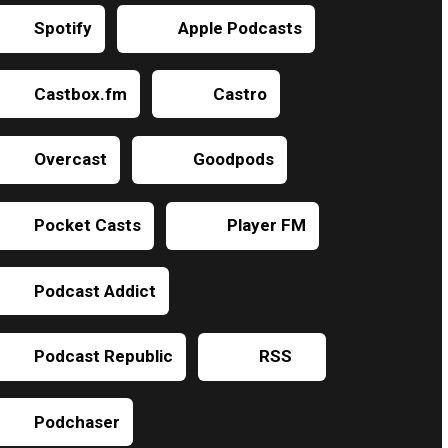
Spotify
Apple Podcasts
Castbox.fm
Castro
Overcast
Goodpods
Pocket Casts
Player FM
Podcast Addict
Podcast Republic
RSS
Podchaser