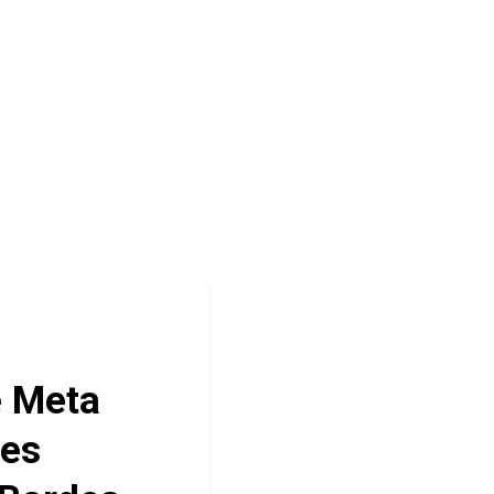
e Meta
tes