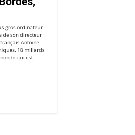
 Bordes,
us gros ordinateur
ns de son directeur
e français Antoine
hiques, 18 millards
 monde qui est