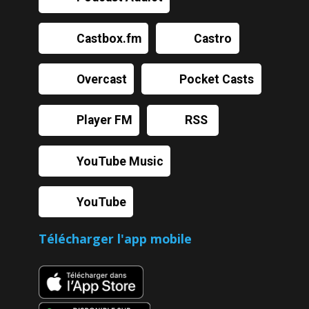
Castbox.fm
Castro
Overcast
Pocket Casts
Player FM
RSS
YouTube Music
YouTube
Télécharger l'app mobile