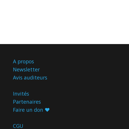
A propos
Newsletter
Avis
auditeurs
Invités
Partenaires
Faire un don ♥️
CGU