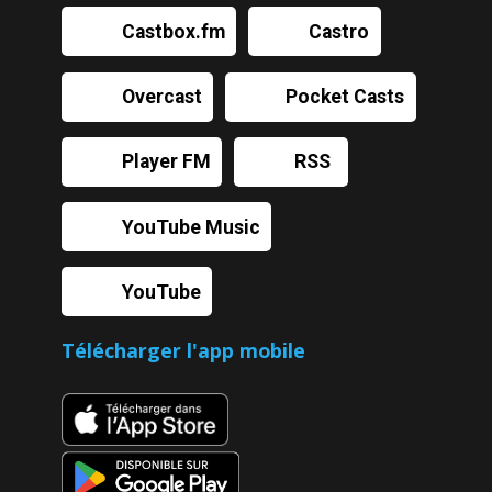
Castbox.fm
Castro
Overcast
Pocket Casts
Player FM
RSS
YouTube Music
YouTube
Télécharger l'app mobile