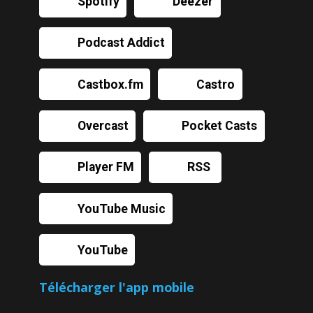
Spotify
Deezer
Podcast Addict
Castbox.fm
Castro
Overcast
Pocket Casts
Player FM
RSS
YouTube Music
YouTube
Télécharger l'app mobile