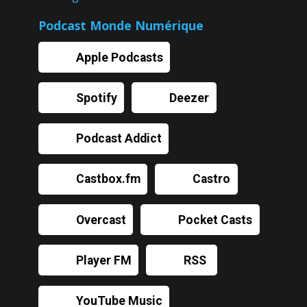
Podcast Monde Numérique
Apple Podcasts
Spotify
Deezer
Podcast Addict
Castbox.fm
Castro
Overcast
Pocket Casts
Player FM
RSS
YouTube Music