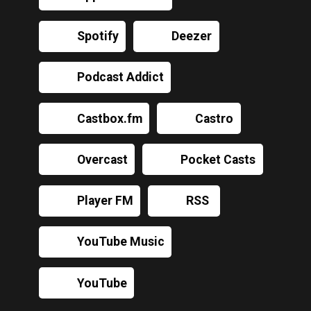
Spotify
Deezer
Podcast Addict
Castbox.fm
Castro
Overcast
Pocket Casts
Player FM
RSS
YouTube Music
YouTube