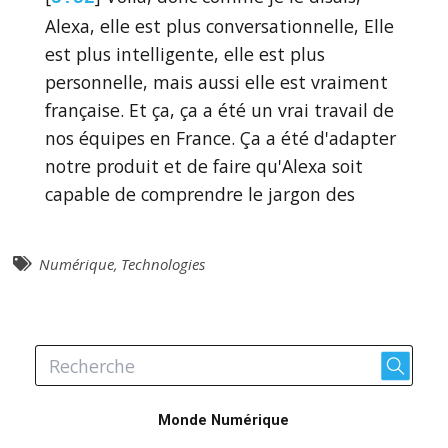
Alexa, elle est plus conversationnelle, Elle
est plus intelligente, elle est plus
personnelle, mais aussi elle est vraiment
française. Et ça, ça a été un vrai travail de
nos équipes en France. Ça a été d'adapter
notre produit et de faire qu'Alexa soit
capable de comprendre le jargon des
Français, que ce soit comprendre leur
humour, leur jeu de mots. Là, on a eu un
Numérique
,
Technologies
exemple assez amusant, mais aussi leur
passion, leur musique, leur cuisine. Et
donc, ça, c'est quelque chose qui a été
essentiel dans le développement et
l'adaptation de ce produit pour le marché
français.
Monde Numérique